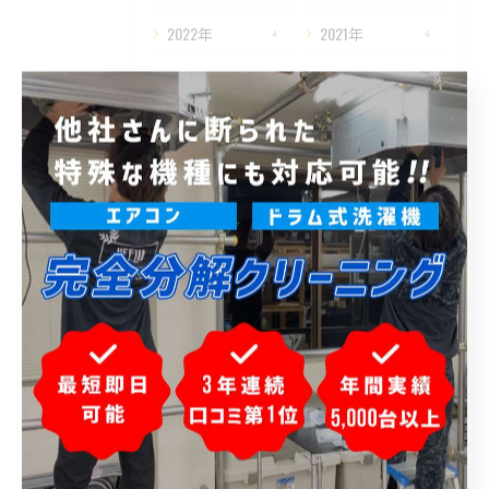
2022年
2021年
2020年
タグ
Tags
東京
ハウスクリーニング
縦型
室外機
カビ
メンテナンス
排水口
掃除機能付き
業務用
講習
パナソニック
日立
エアコン取り付け工事