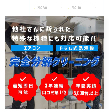
2022年
2021年
2020年
タグ
Tags
東京
ハウスクリーニング
縦型
室外機
カビ
メンテナンス
排水口
掃除機能付き
業務用
講習
パナソニック
日立
エアコン取り付け工事