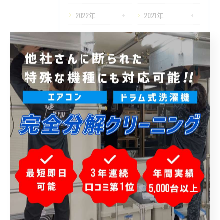
2022年
2021年
2020年
タグ
Tags
東京
ハウスクリーニング
縦型
室外機
カビ
メンテナンス
排水口
掃除機能付き
業務用
講習
パナソニック
日立
エアコン取り付け工事