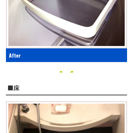
After
■床