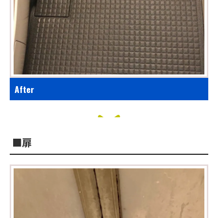
After
■扉