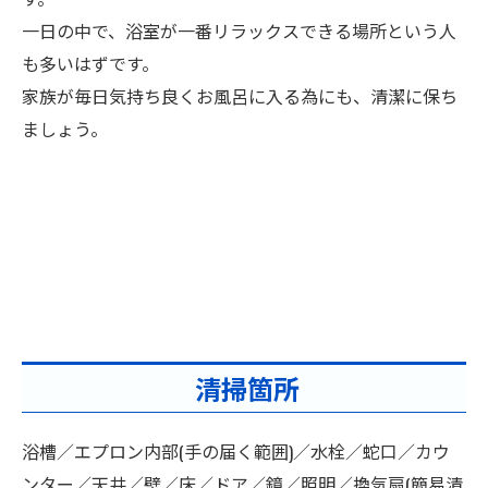
一日の中で、浴室が一番リラックスできる場所という人
も多いはずです。
家族が毎日気持ち良くお風呂に入る為にも、清潔に保ち
ましょう。
清掃箇所
浴槽／エプロン内部(手の届く範囲)／水栓／蛇口／カウ
ンター／天井／壁／床／ドア／鏡／照明／換気扇(簡易清